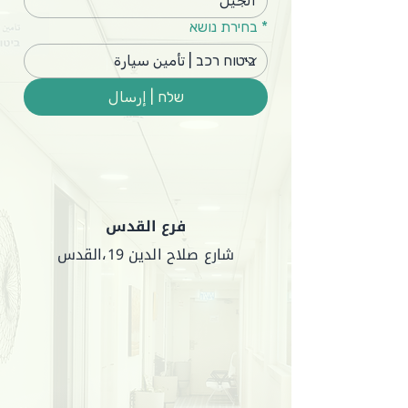
*
בחירת נושא
שלח | إرسال
فرع القدس
شارع صلاح الدين 19،القدس