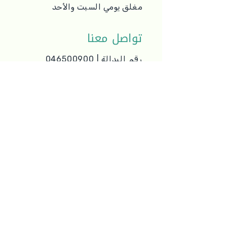
مغلق يومي السبت والأحد
تواصل معنا
رقم البدالة | 046500900
info@grandforum.co.il
أكثر...
من نحن!
السياسات الخاصة
ميثاق الخدمة
التنقل في الموقع
تأمين السيارات