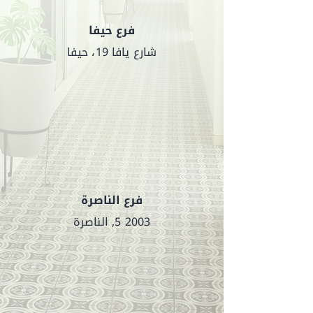
فرع حيفا
شارع يافا 19،
حيفا
فرع الناصرة
2003 5, الناصرة